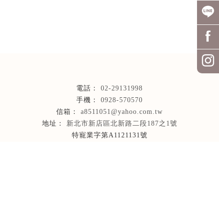
02-29131998
0928-570570
a8511051@yahoo.com.tw
新北市新店區北新路二段187之1號
特寵業字第A1121131號
回首頁
關於派弟
最新消息
購買須知
購買流程
幼貓找家
寶貝剪影
聯絡我們
貓舍
台北貓舍
台北買貓
台北貓舍推薦
台北英短
台北金漸層
新店貓舍